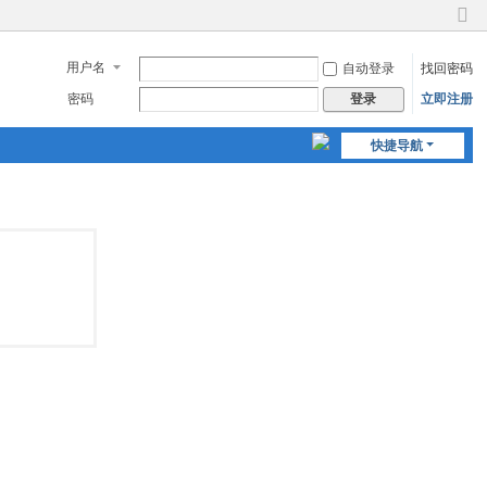
切
换
用户名
自动登录
找回密码
到
窄
密码
立即注册
登录
版
快捷导航